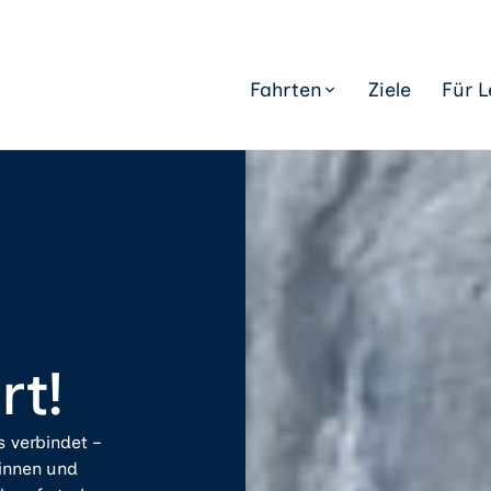
Fahrten
Ziele
Für L
rt!
s verbindet –
rinnen und